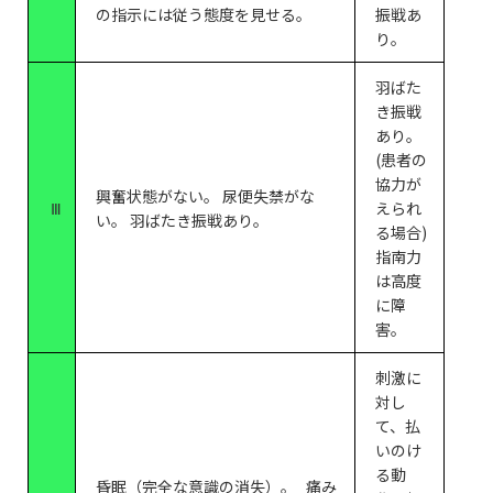
の指示には従う態度を見せる。
振戦あ
り。
羽ばた
き振戦
あり。
(患者の
協力が
興奮状態がない。 尿便失禁がな
Ⅲ
えられ
い。 羽ばたき振戦あり。
る場合)
指南力
は高度
に障
害。
刺激に
対し
て、払
いのけ
る動
昏眠（完全な意識の消失）。 痛み