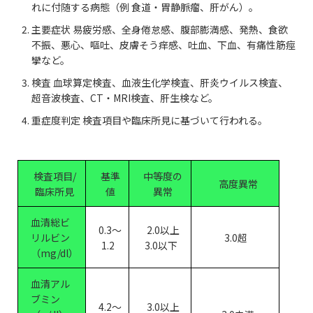
れに付随する病態（例 食道・胃静脈瘤、肝がん）。
主要症状 易疲労感、全身倦怠感、腹部膨満感、発熱、食欲
不振、悪心、嘔吐、皮膚そう痒感、吐血、下血、有痛性筋痙
攣など。
検査 血球算定検査、血液生化学検査、肝炎ウイルス検査、
超音波検査、CT・MRI検査、肝生検など。
重症度判定 検査項目や臨床所見に基づいて行われる。
検査項目/
基準
中等度の
高度異常
臨床所見
値
異常
血清総ビ
0.3～
2.0以上
リルビン
3.0超
1.2
3.0以下
（mg/dl）
血清アル
ブミン
4.2～
3.0以上