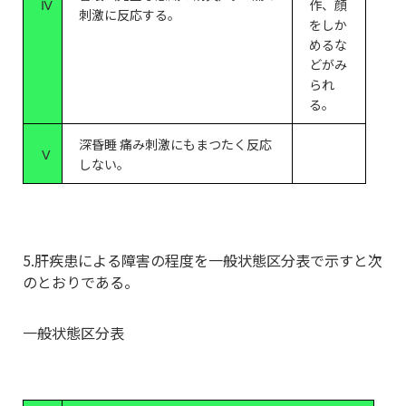
Ⅳ
作、顔
刺激に反応する。
をしか
めるな
どがみ
られ
る。
深昏睡 痛み刺激にもまつたく反応
Ⅴ
しない。
5.肝疾患による障害の程度を一般状態区分表で示すと次
のとおりである。
一般状態区分表