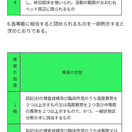
オ
し、終日就床を強いられ、活動の範囲がおおむね
ベッド周辺に限られるもの
6.各等級に相当すると認められるものを一部例示すると
次のとおりである。
障
害
の
障害の状態
程
度
前記(4)の検査成績及び臨床所見のうち高度異常を
１
３つ以上示すもの又は高度異常を２つ及び中等度
級
の異常を２つ以上示すもので、かつ、一般状態区
分表のオに該当するもの
前記(4)の検査成績及び臨床所見のうち中等度又は