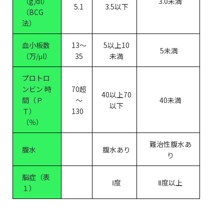
（g/dl）
3.0未満
5.1
3.5以下
（BCG
法）
血小板数
13～
5以上10
5未満
（万/μl）
35
未満
プロトロ
ンビン 時
70超
40以上70
間（Ｐ
～
40未満
以下
Ｔ）
130
（％）
難治性腹水あ
腹水
腹水あり
り
脳症（表
Ⅰ度
Ⅱ度以上
１）