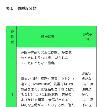
表１ 昏睡度分類
昏
参考事
睡
精神状況
項
度
睡眠一覚醒リズムに逆転。 多幸気
Ⅰ
分ときに抑うつ状態。 だらしな
く、気にとめない態度。
興奮状
指南力（時、場所）障害、物をとり
態がな
違える（confusion）異常行動（例
い。 尿
お金をまく、化粧品をゴミ箱に捨て
便失禁
Ⅱ
るなど） ときに傾眠状態（普通の
がな
よびかけで開眼し 会話が出来る）
い。 羽
無礼な言動があったりするが、他人
ばたき