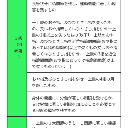
長管状骨に偽関節を残し、運動機能に著しい障
害を残すもの
一上肢のおや指、及びひとさし指を失ったも
の、又はおや指若しくはひとさし指を併せ一上
肢の3指以上を失ったもの(以下｢一上肢のおや
３級
指、及びひとさし指を近位指節間関節(おや指に
（別
あっては指節間関節)以上で欠くもの又はおや指
表第
若しくはひとさし指を併せ､一上肢の3指を近位
一）
指節間関節(おや指にあっては指節間関節)以上
で欠くもの｣という。)
おや指及びひとさし指を併せ一上肢の4指の用
を廃したもの
身体の機能に、労働が著しい制限を受けるか、
又は労働に著しい制限を加えることを必要とす
る程度の障害を残すもの
一上肢の３大関節のうち、１関節に著しい機能