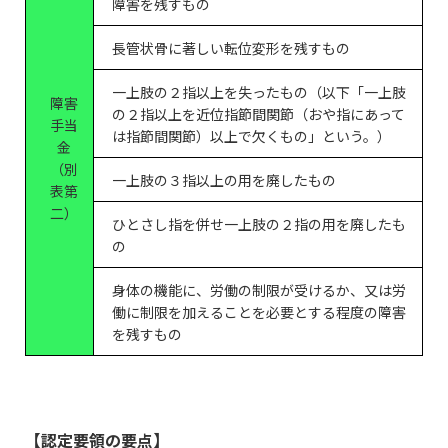
障害を残すもの
長管状骨に著しい転位変形を残すもの
一上肢の２指以上を失ったもの（以下「一上肢
障害
の２指以上を近位指節間関節（おや指にあって
手当
は指節間関節）以上で欠くもの」という。）
金
（別
一上肢の３指以上の用を廃したもの
表第
二）
ひとさし指を併せ一上肢の２指の用を廃したも
の
身体の機能に、労働の制限が受けるか、又は労
働に制限を加えることを必要とする程度の障害
を残すもの
【認定要領の要点】