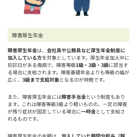
障害厚生年金
障害厚生年金
は、
会社員や公務員など厚生年金制度に
加入している方
を対象としています。厚生年金加入中に
初診日がある傷病で、障害等級
1級・2級・3級
に該当す
る場合に支給されます。障害基礎年金よりも等級の幅が
広く、
3級まで支給対象
となるのが特徴です。
また、障害厚生年金には
障害手当金
という制度もあり
ます。これは障害等級3級より軽いものの、一定の障害
が残り症状が固定している場合に
一時金
として支給さ
れるものです。
障害厚生年金の金額は、
加入していた期間や給与（報