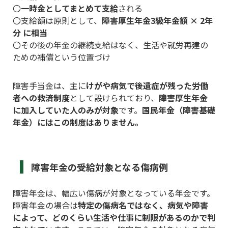
〇
一時金としてまとめて支給
される
〇支給額は原則として、
障害厚生年金3級年金額 × 2年
分 に相当
〇その後の年金の継続支給はなく、生活や就労再建の
ための補償という位置づけ
障害手当金は、主に
けがや病気で後遺症が残った労働
者への救済制度
として設けられており、
障害厚生年金
に加入していた人のみが対象
です。
国民年金（障害基礎
年金）にはこの制度はありません。
障害年金の受給対象となる傷病例
障害年金は、幅広い傷病が対象となっている年金です。
障害年金の場合は
特定の傷病名ではなく、病気や障害
によって、どのくらい生活や仕事に制限があるのかで判