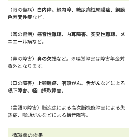
（眼の傷病）
白内障、緑内障、糖尿病性網膜症、網膜
色素変性症
など。
（耳の傷病）
感音性難聴、内耳障害、突発性難聴、メ
ニエール病
など。
（鼻の障害）
鼻の欠損
など。※嗅覚障害は障害年金対
象外となります。
（口の障害）
上顎腫瘍、咽頭がん、舌がん
などによる
嚥下障害、経口摂取障害
。
（言語の障害）脳疾患による高次脳機能障害による失
語症、喉頭がんなどによる構音障害。
循環器の疾患