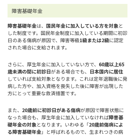
障害基礎年金
障害基礎年金
は、
国民年金に加入している方を対象
と
した制度です。国民年金制度に加入している期間に初診
日のある傷病が原因で、障害等級
1級または2級
に認定
された場合に支給されます。
さらに、厚生年金に加入していない方で、
60歳以上65
歳未満の間に初診日
がある場合でも、
日本国内に居住
していれば支給対象となります。これは定年退職後に発
病した方や、加入資格を喪失した後に障害が出現した
方にとって重要な救済措置です。
また、
20歳前に初診日がある傷病
が原因で障害状態に
なった場合も、厚生年金に加入していなければ
障害基
礎年金の対象
となります。いわゆる「
20歳前傷病によ
る障害基礎年金
」と呼ばれるもので、生まれつきの病