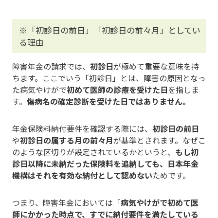
※「初診日の前日」「初診日の前々月」としてい
る理由
障害年金の請求では、
初診日
が極めて重要な意味を持
ちます。ここでいう「初診日」とは、障害の原因となっ
た病気やけがで
初めて医師の診療を受けた日
を指しま
す。
傷病名の確定診断を受けた日ではありません。
年金保険料納付要件を確認する際には、
初診日の前日
や
初診日の属する月の前々月
が基準とされます。なぜこ
のような区切りが設定されているかというと、
もし初
診日以降に未納だった保険料を追納しても、日本年金
機構はそれを有効な納付として認めない
ためです。
つまり、障害年金においては「
病気やけがで初めて医
師にかかった時点で、すでに納付要件を満たしている