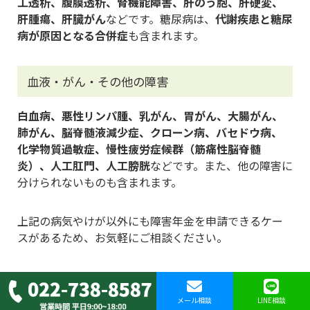
工透析、腹膜透析、腎機能障害、肝のう胞、肝硬変、
肝腫瘍、肝臓がん
などです。糖尿病は、
代謝疾患と糖尿
病が原因となる合併症
も含まれます。
血液・がん・その他の障害
白血病、悪性リンパ腫、乳がん、胃がん、大腸がん、
肺がん、脳脊髄液減少症、クローン病、バセドウ病、
化学物質過敏症、慢性疲労症候群（筋痛性脳脊髄
炎）、人工肛門、人工膀胱
などです。また、他の障害に
分けられないものも含まれます。
上記の病気やけが以外にも障害年金を申請できるケー
スがあるため、お気軽にご相談ください。
仙台の障害年金申請は「仙台障害年金相談
メール相談
LINE相談