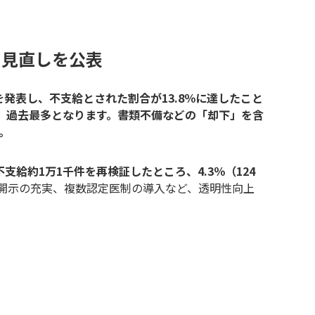
と見直しを公表
計を発表し、不支給とされた割合が13.8％に達したこと
来、過去最多となります。書類不備などの「却下」を含
。
給約1万1千件を再検証したところ、4.3％（124
開示の充実、複数認定医制の導入など、透明性向上