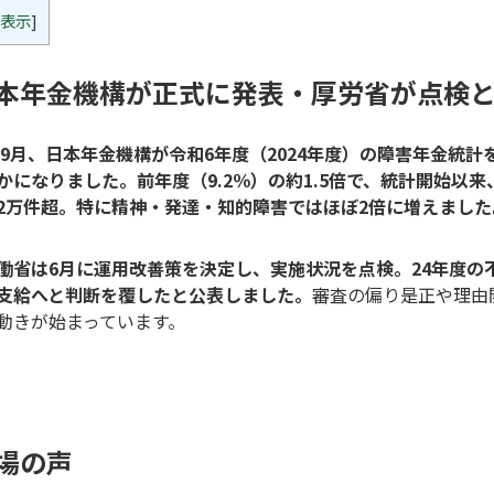
表示
]
本年金機構が正式に発表・厚労省が点検
5年9月、日本年金機構が令和6年度（2024年度）の障害年金統
かになりました。前年度（9.2％）の約1.5倍で、統計開始以
2万件超。特に精神・発達・知的障害ではほぼ2倍に増えました
働省は6月に運用改善策を決定し、実施状況を点検。24年度の不支
支給へと判断を覆したと公表しました。
審査の偏り是正や理由
動きが始まっています。
場の声