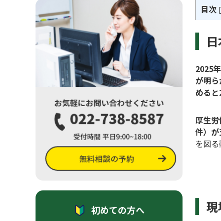
目次
[
日
202
が明ら
めると
厚生労
件）が
を図る
現
初めての方へ