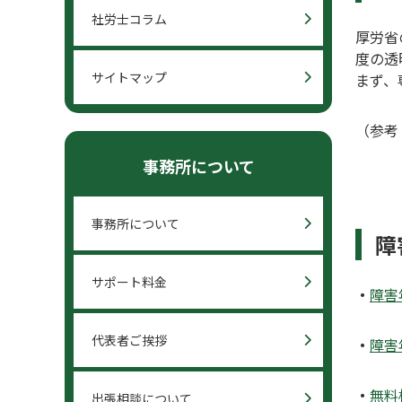
社労士コラム
厚労省
度の透
サイトマップ
まず、
（参考
事務所について
事務所について
障
サポート料金
・
障害
代表者ご挨拶
・
障害
・
無料
出張相談について