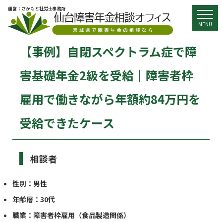
運営：さかもと社労士事務所
togg
MENU
【事例】自閉スペクトラム症で障
害基礎年金2級を受給｜障害者枠
雇用で働きながら年額約84万円を
受給できたケース
相談者
性別：男性
年齢層：30代
職業：障害者枠雇用（食品製造関係）