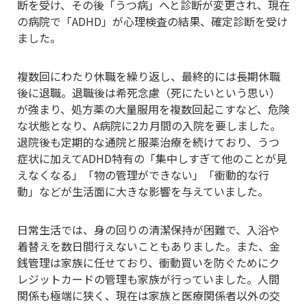
断を受け、その後「うつ病」へと診断が変更され、現在
の病院で「ADHD」が心理検査の結果、確定診断を受け
ました。
複数回にわたり休職を繰り返し、最終的には長期休職
後に退職。退職後は希死念慮（死にたいという思い）
が強まり、処方薬の大量服用を複数回起こすなど、危険
な状態となり、A病院に2カ月間の入院を要しました。
退院後も定期的な通院と服薬治療を続けており、うつ
症状に加えてADHD特有の「集中しすぎて他のことが見
えなくなる」「物の管理ができない」「衝動的な行
動」などが生活面に大きな影響を与えていました。
日常生活では、身の回りの清潔保持が困難で、入浴や
着替えを数日間行えないこともありました。また、金
銭管理は家族に任せており、衝動買いを防ぐためにク
レジットカードの管理も家族が行っていました。人間
関係も極端に狭く、現在は家族と医療関係者以外の交