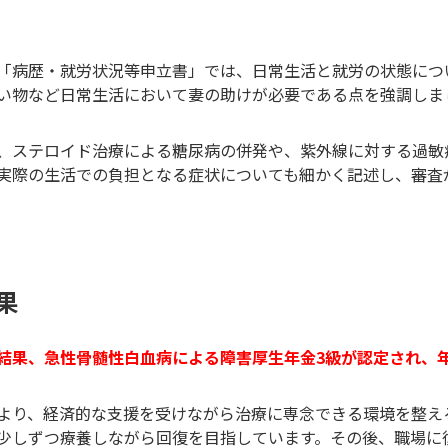
「病歴・就労状況等申立書」では、日常生活と就労の状態につ
い物など日常生活において妻の助けが必要である点を強調しま
、ステロイド治療による糖尿病の併発や、紫外線に対する過敏
実際の生活での負担となる症状についても細かく記述し、審査
果
結果、急性骨髄性白血病による障害厚生年金3級が認定され、年
より、経済的な支援を受けながら治療に専念できる環境を整え
少しずつ療養しながら回復を目指しています。その後、職場に