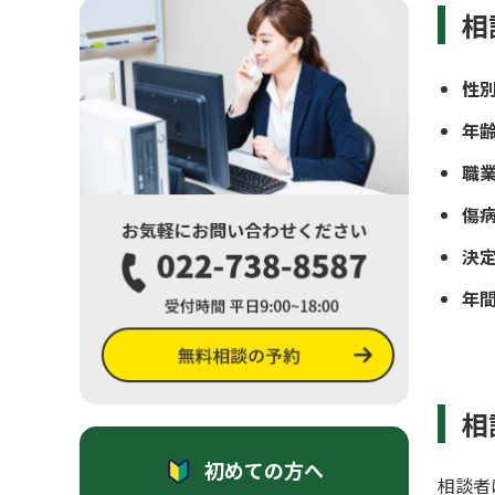
相
性
年齢
職
傷
決
年間
相
初めての方へ
相談者