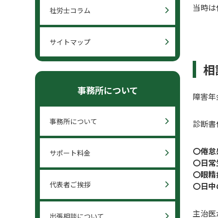
当時は
社労士コラム
サイトマップ
相
事務所について
障害年
事務所について
診断書
〇倦怠
サポート料金
〇日常
〇眼精
代表者ご挨拶
〇日中
主治医
出張相談について