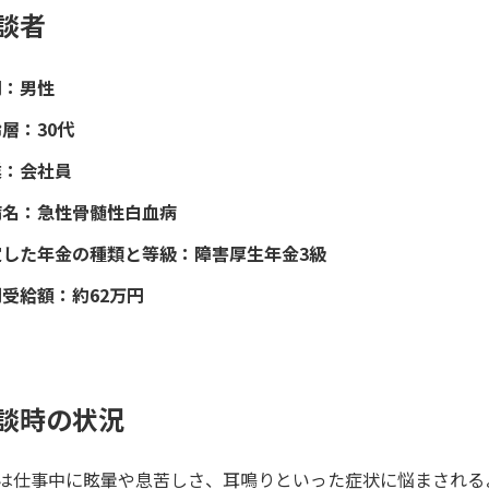
談者
別：男性
層：30代
業：会社員
病名：急性骨髄性白血病
定した年金の種類と等級：障害厚生年金3級
受給額：約62万円
談時の状況
は仕事中に眩暈や息苦しさ、耳鳴りといった症状に悩まされる