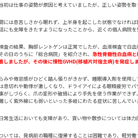
当初は仕事の姿勢が原因と考えていましたが、正しい姿勢を取
間には息苦しさから眠れず、上半身を起こした状態でなければ
活にも支障をきたすようになったことから、近くの個人病院を
検査の結果、胸部レントゲンは正常でしたが、血液検査で白血
その日のうちに「総合病院」を紹介され、
急性骨髄性白血病と
着しましたが、その後に慢性GVHD(移植片対宿主病)を発症し
らみや倦怠感がひどく踏ん張りがきかず、睡眠導入剤を使用し
は息切れや動悸が激しくなり、ドライアイによる眼精疲労でパ
事がしづらく、爪の変形や破損により手先を使う作業ができず
難しく紫外線にも弱いといった多岐にわたる症状に苦しんでい
日常生活においても支障があり、買い物や散歩については体力
ついては、発病前の職種に復帰することは困難であり、軽労働