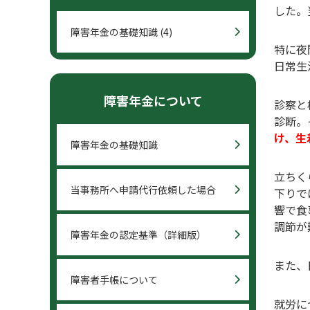
した。
障害年金の基礎知識
(4)
特に夜
日常生
障害年金について
診察と
診断。
け、生
障害年金の基礎知識
立ちく
当事務所へ申請代行依頼した場合
下りで
響で食
調節が
障害年金の認定基準（詳細版）
また、
障害者手帳について
就労に