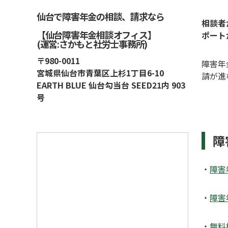
仙台で障害年金の相談、請求なら
相談者
【仙台障害年金相談オフィス】
ポート
(運営:さかもと社労士事務所)
〒980-0011
障害年
宮城県仙台市青葉区上杉1丁目6-10
請が進
EARTH BLUE 仙台勾当台 SEED21内 903
号
障
・
障害
・
障害
・
無料