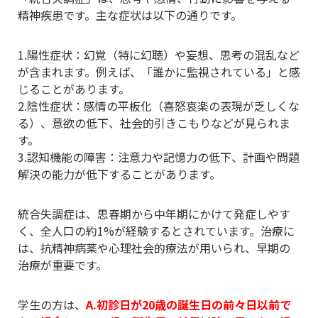
精神疾患です。主な症状は以下の通りです。
1.陽性症状：幻覚（特に幻聴）や妄想、思考の混乱など
が含まれます。例えば、「誰かに監視されている」と感
じることがあります。
2.陰性症状：感情の平板化（喜怒哀楽の表現が乏しくな
る）、意欲の低下、社会的引きこもりなどが見られま
す。
3.認知機能の障害：注意力や記憶力の低下、計画や問題
解決の能力が低下することがあります。
統合失調症は、思春期から中年期にかけて発症しやす
く、全人口の約1%が経験するとされています。治療に
は、抗精神病薬や心理社会的療法が用いられ、早期の
治療が重要です。
学生の方は、
A.初診日が20歳の誕生日の前々日以前で